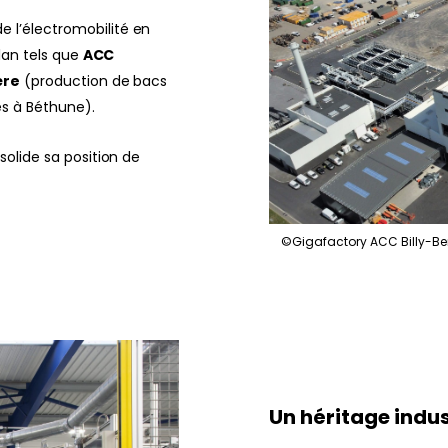
 l’électromobilité en
plan tels que
ACC
ère
(production de bacs
s à Béthune).
solide sa position de
©Gigafactory ACC Billy-Be
Un héritage indust