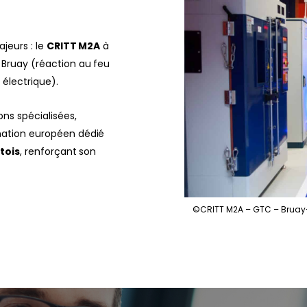
jeurs : le
CRITT M2A
à
Bruay (réaction au feu
électrique).
ns spécialisées,
ation européen dédié
rtois
, renforçant son
©CRITT M2A – GTC – Bruay-